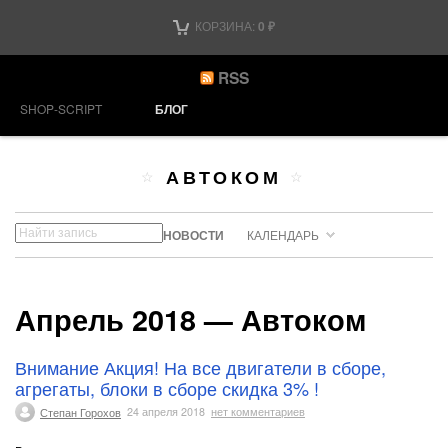
КОРЗИНА:
0
₽
RSS
SHOP-SCRIPT
БЛОГ
АВТОКОМ
НОВОСТИ
КАЛЕНДАРЬ
Апрель 2018 — Автоком
Внимание Акция! На все двигатели в сборе,
агрегаты, блоки в сборе скидка 3% !
Степан Горохов
24 апреля 2018
нет комментариев