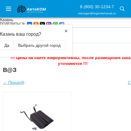
8 (800) 30-1234-7
manager@regiontehsnab.ru
Казань
ПОДЕЛИТЬСЯ:
✖
Казань ваш город?
ГЛАВНАЯ
/
Да
Выбрать другой город
!!! Цены на сайте информативны, после размещения зака
уточняются !!!
В@З
← Приор@
2