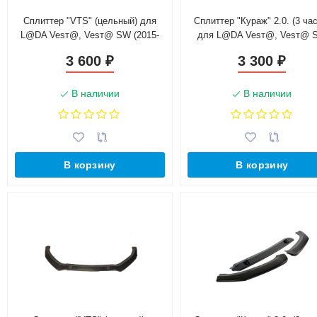
Сплиттер "VTS" (цельный) для
Сплиттер "Кураж" 2.0. (3 час
L@DA Vesт@, Vesт@ SW (2015-
для L@DA Vesт@, Vesт@ 
н.в.)
(2015-н.в.)
3 600
3 300
₽
₽
В наличии
В наличии
В корзину
В корзину