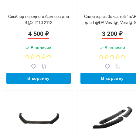
Спойлер переднего бампера для
Сплиттер из 3х частей "БА
B@3 2110-2112
для L@DA Vesт@, Vesт@ 
(2015-н.в.)
4 500
3 200
₽
₽
В наличии
В наличии
В корзину
В корзину