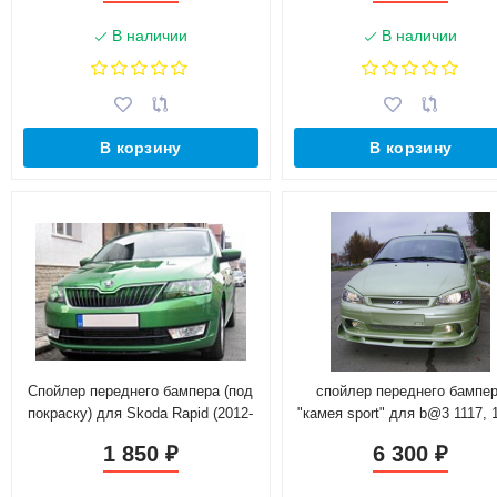
В наличии
В наличии
В корзину
В корзину
Спойлер переднего бампера (под
спойлер переднего бампе
покраску) для Skoda Rapid (2012-
"камея sport" для b@3 1117, 1
н.в.)
1119 l@da K@LIN@
1 850
6 300
₽
₽