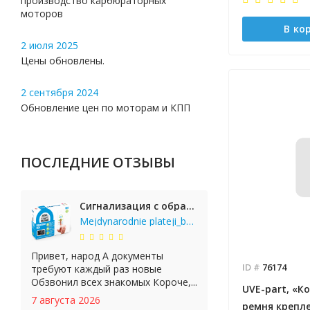
производство карбюраторных
моторов
В ко
2 июля 2025
Цены обновлены.
2 сентября 2024
Обновление цен по моторам и КПП
ПОСЛЕДНИЕ ОТЗЫВЫ
Сигнализация с обратной связью StarLine E65 BT 2CAN+LIN
Mejdynarodnie plateji_bgKi
Привет, народ А документы
ID #
76174
требуют каждый раз новые
Обзвонил всех знакомых Короче,...
UVE-part, «К
7 августа 2026
ремня крепле