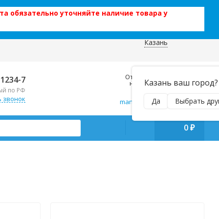
та обязательно уточняйте наличие товара у
Казань
 данных
Отправляем почтой и ТК,
-1234-7
Казань ваш город?
наложенным платежом!
ый по РФ
Пн–Вс 9:00–21:00
ь звонок
Да
Выбрать дру
manager@regiontehsnab.ru
0
₽