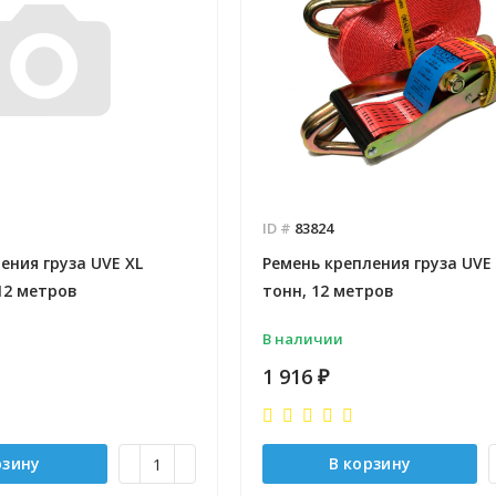
Отправлено - 2026-08-03
Количество заказов 11
- 2026-08-04
 заказов 3
ID #
83824
ения груза UVE XL
Ремень крепления груза UVE 2
 12 метров
тонн, 12 метров
В наличии
1 916
₽
рзину
В корзину