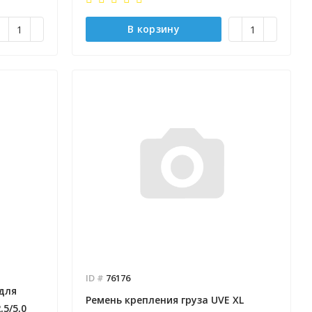
В корзину
ID #
76176
 для
Ремень крепления груза UVE XL
5/5,0