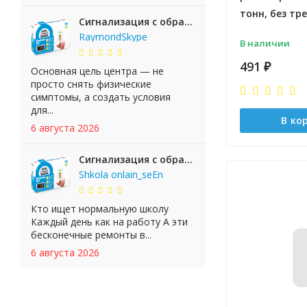
тонн, без тр
Сигнализация с обратной связью StarLine E65 BT 2CAN+LIN
RaymondSkype
В наличии
491
₽
Основная цель центра — не
просто снять физические
симптомы, а создать условия
для...
В ко
6 августа 2026
Сигнализация с обратной связью StarLine E65 BT 2CAN+LIN
Shkola onlain_seEn
Кто ищет нормальную школу
Каждый день как на работу А эти
бесконечные ремонты в...
6 августа 2026