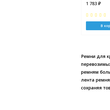
1 783
₽
В ко
Ремни для к
перевозимых
ремням боль
лента ремня
сохраняя то