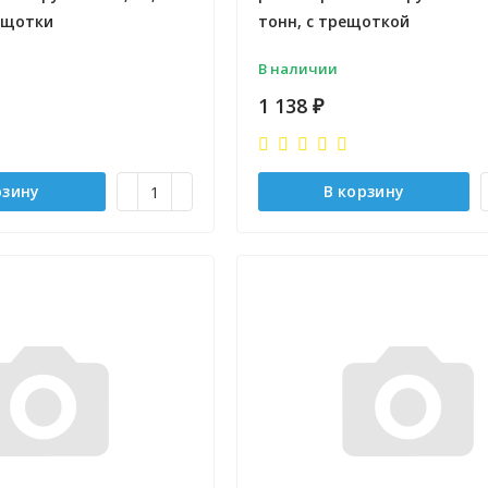
ещотки
тонн, с трещоткой
В наличии
1 138
₽
рзину
В корзину