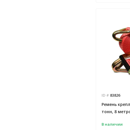
ID #
83826
Ремень крепле
тонн, 8 метр
В наличии