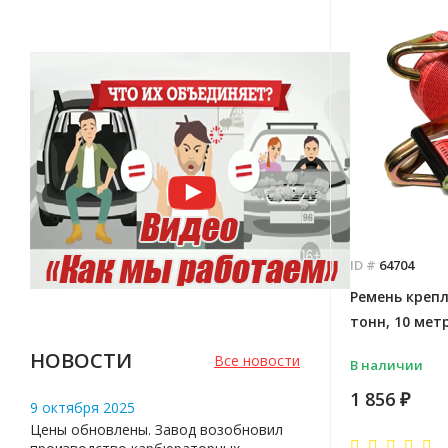
ID #
64704
Ремень крепле
тонн, 10 мет
НОВОСТИ
Все новости
В наличии
1 856
₽
9 октября 2025
Цены обновлены. Завод возобновил