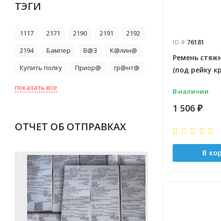
ТЭГИ
1117
2171
2190
2191
2192
ID #
76181
2194
Бампер
В@З
К@лин@
Ремень стяж
Купить полку
Приор@
гр@нт@
(под рейку к
показать все
В наличии
1 506
₽
ОТЧЕТ ОБ ОТПРАВКАХ
В ко