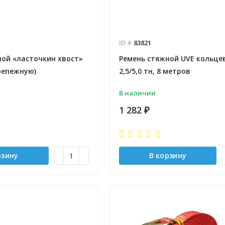
ID #
83821
ной «ласточкин хвост»
Ремень стяжной UVE кольце
репежную)
2,5/5,0 тн, 8 метров
В наличии
1 282
₽
рзину
В корзину