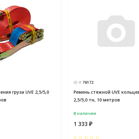
ID #
76172
ния груза UVE 2,5/5,0
Ремень стяжной UVE кольце
ров
2,5/5,0 тн, 10 метров
В наличии
1 333
₽