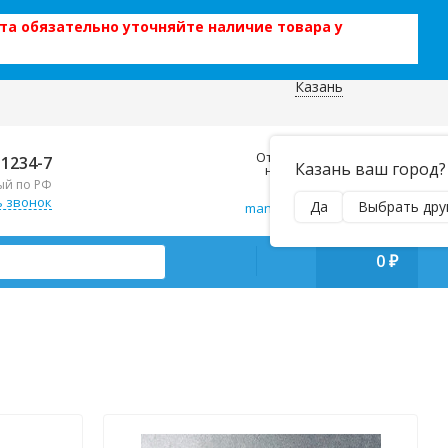
та обязательно уточняйте наличие товара у
Казань
 данных
Отправляем почтой и ТК,
-1234-7
Казань ваш город?
наложенным платежом!
ый по РФ
Пн–Вс 9:00–21:00
ь звонок
Да
Выбрать дру
manager@regiontehsnab.ru
0
₽