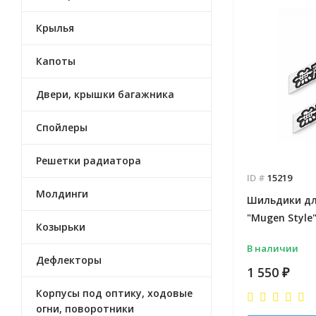
Крылья
Капоты
Двери, крышки багажника
Спойлеры
Решетки радиатора
ID #
15219
Молдинги
Шильдики для
"Mugen Style
Козырьки
В наличии
Дефлекторы
1 550
₽
Корпусы под оптику, ходовые
огни, поворотники