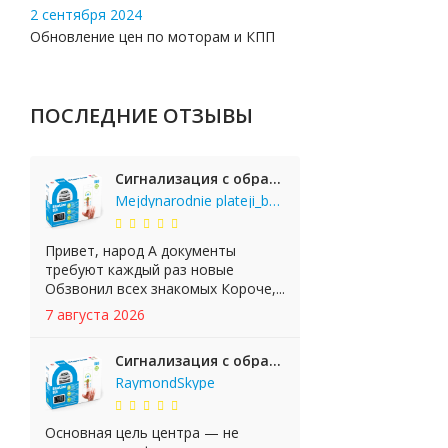
2 сентября 2024
Обновление цен по моторам и КПП
ПОСЛЕДНИЕ ОТЗЫВЫ
Сигнализация с обратной связью StarLine E65 BT 2CAN+LIN
Mejdynarodnie plateji_bgKi
Привет, народ А документы
требуют каждый раз новые
Обзвонил всех знакомых Короче,...
7 августа 2026
Сигнализация с обратной связью StarLine E65 BT 2CAN+LIN
RaymondSkype
Основная цель центра — не