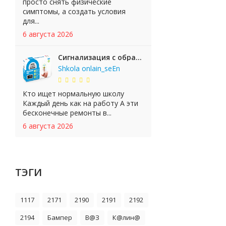
просто снять физические
симптомы, а создать условия
для...
6 августа 2026
Сигнализация с обратной связью StarLine E65 BT 2CAN+LIN
Shkola onlain_seEn
Кто ищет нормальную школу
Каждый день как на работу А эти
бесконечные ремонты в...
6 августа 2026
ТЭГИ
1117
2171
2190
2191
2192
2194
Бампер
В@З
К@лин@