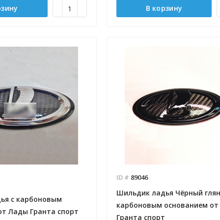
рзину
В корзину
ID #
89046
Шильдик ладья Чёрный глян
ья с карбоновым
карбоновым основанием от
от Лады Гранта спорт
Гранта спорт