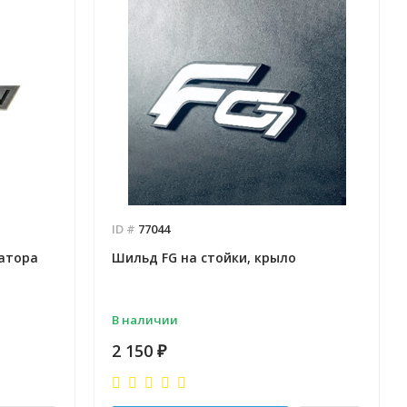
ID #
77044
атора
Шильд FG на стойки, крыло
В наличии
2 150
₽