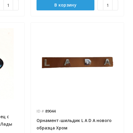
В корзину
ID #
89044
ец с
Орнамент-шильдик L A D A нового
 Лады
образца Хром