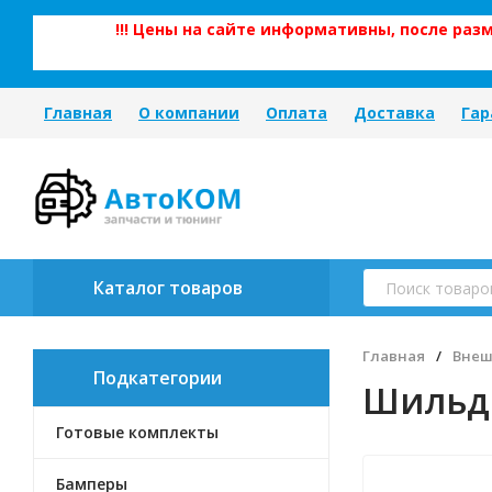
!!! Цены на сайте информативны, после ра
Главная
О компании
Оплата
Доставка
Гар
Каталог товаров
Главная
/
Внеш
Подкатегории
Шильд
Готовые комплекты
Бамперы