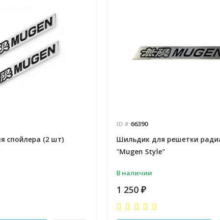
ID #
66390
 спойлера (2 шт)
Шильдик для решетки ради
"
"Mugen Style"
В наличии
1 250
₽