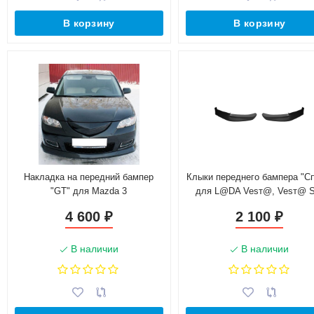
В корзину
В корзину
Накладка на передний бампер
Клыки переднего бампера "Сп
"GT" для Mazda 3
для L@DA Vesт@, Vesт@ 
(2015-н.в.)
4 600
2 100
₽
₽
В наличии
В наличии