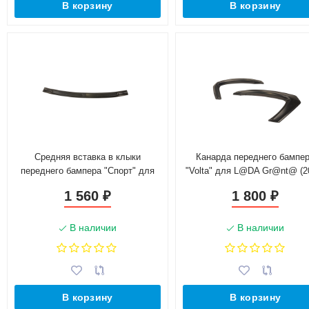
В корзину
В корзину
Средняя вставка в клыки
Канарда переднего бампе
переднего бампера "Спорт" для
"Volta" для L@DA Gr@nt@ (2
L@DA Vesт@, Vesт@ SW (2015-
2018)
1 560
1 800
₽
₽
н.в.)
В наличии
В наличии
В корзину
В корзину