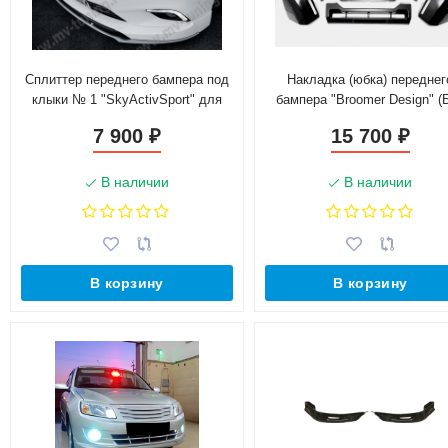
Сплиттер переднего бампера под
Накладка (юбка) переднег
клыки № 1 "SkyActivSport" для
бампера "Broomer Design" (
Mazda 6 (2013-н.в.)
ДХЛ) для Mitsubishi Pajero 
7 900
15 700
₽
₽
(2006-2015)
В наличии
В наличии
В корзину
В корзину