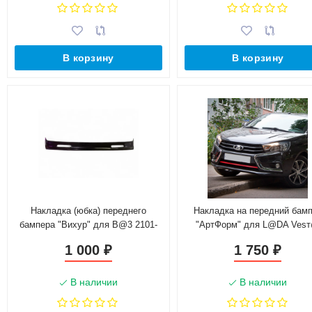
В корзину
В корзину
Накладка (юбка) переднего
Накладка на передний бам
бампера "Вихур" для B@3 2101-
"АртФорм" для L@DA Ves
2107
(2016-н.в.), седан
1 000
1 750
₽
₽
В наличии
В наличии