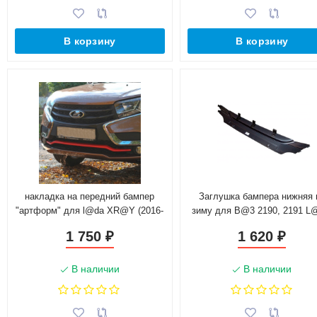
В корзину
В корзину
накладка на передний бампер
Заглушка бампера нижняя 
"артформ" для l@da XR@Y (2016-
зиму для B@3 2190, 2191 
н.в.)
Gr@nt@ FL рестайлинг (2018-
1 750
1 620
₽
₽
В наличии
В наличии