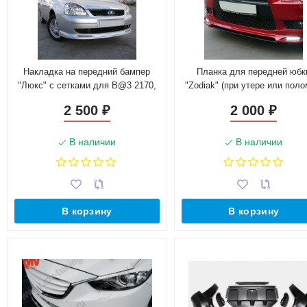
Накладка на передний бампер
Планка для передней юбк
"Люкс" с сетками для B@3 2170,
"Zodiak" (при утере или поло
2171, 2172 L@DA Prior@
для Mitsubishi Lancer X (20
2 500
2 000
₽
₽
2010)
В наличии
В наличии
В корзину
В корзину