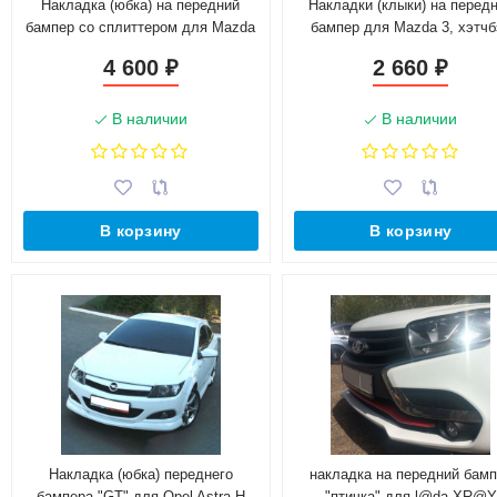
Накладка (юбка) на передний
Накладки (клыки) на перед
бампер со сплиттером для Mazda
бампер для Mazda 3, хэтчб
3, хэтчбэк (2003-2009)
(2003-2009), глянец
4 600
2 660
₽
₽
В наличии
В наличии
В корзину
В корзину
Накладка (юбка) переднего
накладка на передний бам
бампера "GT" для Opel Astra H
"птичка" для l@da XR@Y