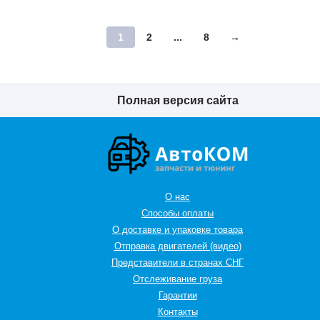
1
2
...
8
→
Полная версия сайта
О нас
Способы оплаты
О доставке и упаковке товара
Отправка двигателей (видео)
Представители в странах СНГ
Oтслеживание груза
Гарантии
Контакты