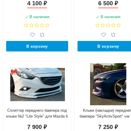
4 100
6 500
₽
₽
В наличии
В наличии
В корзину
В корзину
Сплиттер переднего бампера под
Клыки (накладки) передне
клыки №2 "Lite Style" для Mazda 6
бампера "SkyActivSport" va
(2013-н.в.)
для Mazda 6 (2015-н.в.)
7 900
7 250
₽
₽