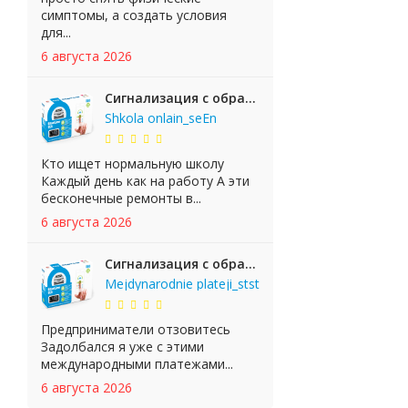
симптомы, а создать условия
для...
6 августа 2026
Сигнализация с обратной связью StarLine E65 BT 2CAN+LIN
Shkola onlain_seEn
Кто ищет нормальную школу
Каждый день как на работу А эти
бесконечные ремонты в...
6 августа 2026
Сигнализация с обратной связью StarLine E65 BT 2CAN+LIN
Mejdynarodnie plateji_stst
Предприниматели отзовитесь
Задолбался я уже с этими
международными платежами...
6 августа 2026