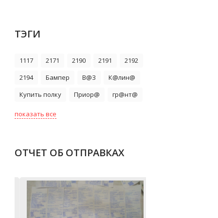
ТЭГИ
1117
2171
2190
2191
2192
2194
Бампер
В@З
К@лин@
Купить полку
Приор@
гр@нт@
показать все
ОТЧЕТ ОБ ОТПРАВКАХ