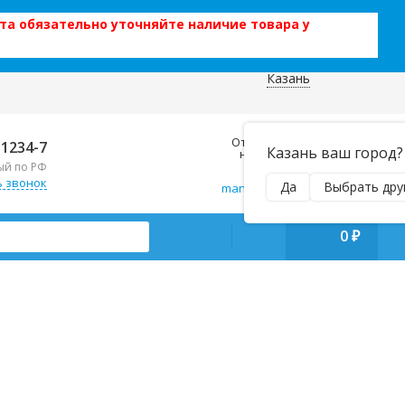
та обязательно уточняйте наличие товара у
Казань
 данных
Отправляем почтой и ТК,
-1234-7
Казань ваш город?
наложенным платежом!
ый по РФ
Пн–Вс 9:00–21:00
ь звонок
Да
Выбрать дру
manager@regiontehsnab.ru
0
₽