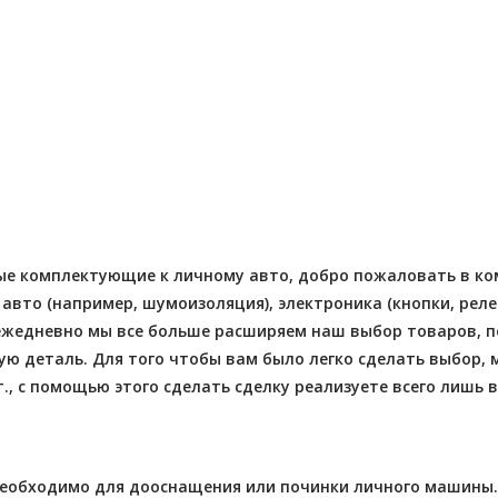
- 2026-08-03
Отправлено - 2026-08-05
 заказов 11
Количество заказов 12
ные комплектующие к личному авто, добро пожаловать в ком
вто (например, шумоизоляция), электроника (кнопки, реле 
 ежедневно мы все больше расширяем наш выбор товаров,
 деталь. Для того чтобы вам было легко сделать выбор, 
., с помощью этого сделать сделку реализуете всего лишь 
 необходимо для дооснащения или починки личного машины.