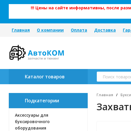
!!! Цены на сайте информативны, после ра
Главная
О компании
Оплата
Доставка
Гар
Каталог товаров
Главная
/
Букс
Подкатегории
Захват
Аксессуары для
буксировочного
оборудования