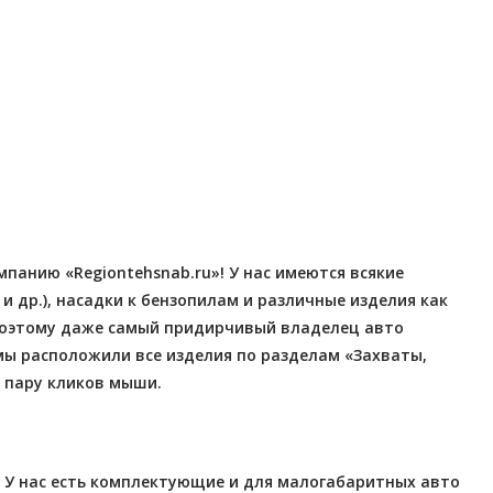
Отправлено - 2026-08-04
Количество заказов 3
панию «Regiontehsnab.ru»! У нас имеются всякие
и др.), насадки к бензопилам и различные изделия как
 поэтому даже самый придирчивый владелец авто
мы расположили все изделия по разделам «Захваты,
в пару кликов мыши.
 У нас есть комплектующие и для малогабаритных авто