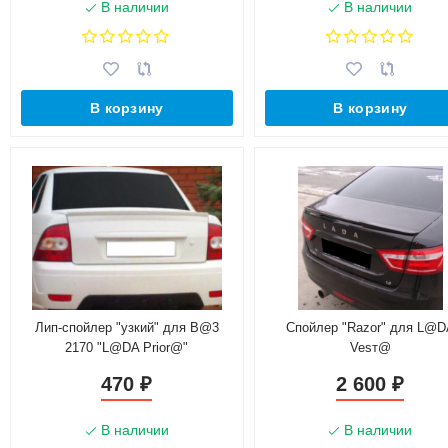
В наличии
В наличии
В корзину
В корзину
Лип-спойлер "узкий" для B@3
Спойлер "Razor" для L@D
2170 "L@DA Prior@"
Vesт@
470
2 600
₽
₽
В наличии
В наличии