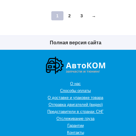
1
2
3
→
Полная версия сайта
О нас
Способы оплаты
О доставке и упаковке товара
Отправка двигателей (видео)
Представители в странах СНГ
Oтслеживание груза
Гарантии
Контакты