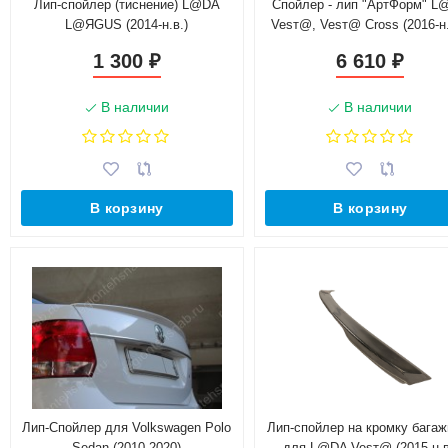
Лип-спойлер (тиснение) L@DA
Спойлер - лип "АртФорм" L
L@ЯGUS (2014-н.в.)
Vesт@, Vesт@ Cross (2016-н.
седан
1 300
6 610
₽
₽
В наличии
В наличии
В корзину
В корзину
Лип-Спойлер для Volkswagen Polo
Лип-спойлер на кромку багаж
Sedan (2010-2020)
для L@DA Vesт@ (2015-н.в