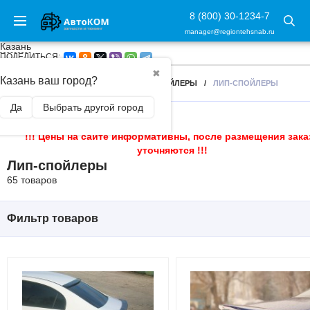
8 (800) 30-1234-7
manager@regiontehsnab.ru
Казань
ПОДЕЛИТЬСЯ:
✖
Казань ваш город?
ГЛАВНАЯ
/
ВНЕШНИЙ ТЮНИНГ
/
СПОЙЛЕРЫ
/
ЛИП-СПОЙЛЕРЫ
Да
Выбрать другой город
!!! Цены на сайте информативны, после размещения зака
уточняются !!!
Лип-спойлеры
65 товаров
Фильтр товаров