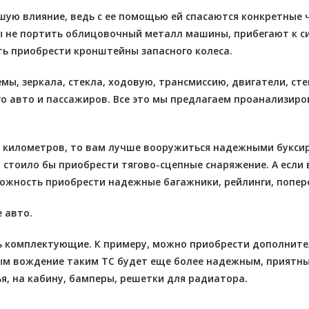
ю влияние, ведь с ее помощью ей спасаются конкретные ча
 не портить облицовочный металл машины, прибегают к сил
ть приобрести кронштейны запасного колеса.
, зеркала, стекла, ходовую, трансмиссию, двигатели, сте
о авто и пассажиров. Все это мы предлагаем проанализиро
и километров, то вам лучше вооружиться надежными букс
й стоило бы приобрести тягово-сцепные снаряжение. А если
зможность приобрести надежные багажники, рейлинги, попер
 авто.
ь комплектующие. К примеру, можно приобрести дополнител
ым вождение таким ТС будет еще более надежным, приятн
я, на кабину, бамперы, решетки для радиатора.