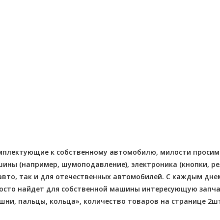
Отправлено - 2026-08-03
Количество заказов 11
- 2026-08-04
 заказов 3
мплектующие к собственному автомобилю, милости просим в 
ны (например, шумоподавление), электроника (кнопки, реле
вто, так и для отечественных автомобилей. С каждым дне
сто найдет для собственной машины интересующую запчас
ни, пальцы, кольца», количество товаров на странице 2шт