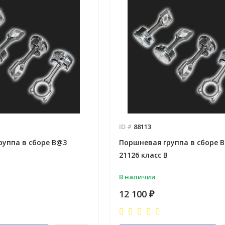
ID #
88113
руппа в сборе B@3
Поршневая группа в сборе 
21126 класс В
В наличии
12 100
₽