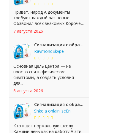
Привет, народ А документы
требуют каждый раз новые
Обзвонил всех знакомых Короче,...
7 августа 2026
Сигнализация с обратной связью StarLine E65 BT 2CAN+LIN
RaymondSkype
Основная цель центра — не
просто снять физические
симптомы, а создать условия
для...
6 августа 2026
Сигнализация с обратной связью StarLine E65 BT 2CAN+LIN
Shkola onlain_seEn
Кто ищет нормальную школу
Каждый день как на работу А эти