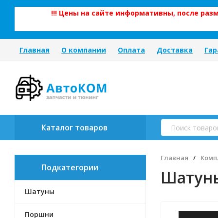
!!! Цены на сайте информативны, после ра
Главная
О компании
Оплата
Доставка
Гар
Каталог товаров
Главная
/
Комп
Подкатегории
Шатуны
Шатуны
Поршни