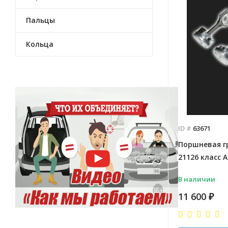
Пальцы
Кольца
ID #
63671
Поршневая г
21126 класс А
В наличии
11 600
₽