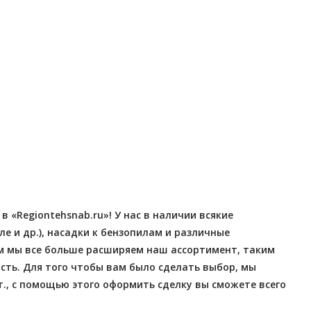
Отправлено - 2026-08-06
Отправлено - 2026-08-0
Количество заказов 12
Количество заказов 12
«Regiontehsnab.ru»! У нас в наличии всякие
 и др.), насадки к бензопилам и различные
м мы все больше расширяем наш ассортимент, таким
ть. Для того чтобы вам было сделать выбор, мы
., с помощью этого оформить сделку вы сможете всего