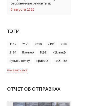
бесконечные ремонты в...
6 августа 2026
ТЭГИ
1117
2171
2190
2191
2192
2194
Бампер
В@З
К@лин@
Купить полку
Приор@
гр@нт@
показать все
ОТЧЕТ ОБ ОТПРАВКАХ