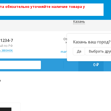
та обязательно уточняйте наличие товара у
Казань
 данных
Отправляем почтой и ТК,
-1234-7
Казань ваш город?
наложенным платежом!
ый по РФ
Пн–Вс 9:00–21:00
ь звонок
Да
Выбрать дру
manager@regiontehsnab.ru
0
₽
а