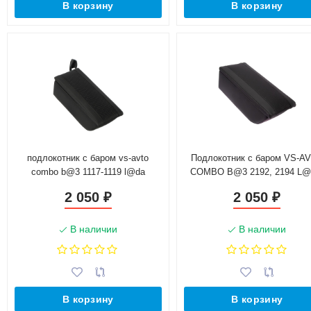
В корзину
В корзину
подлокотник с баром vs-avto
Подлокотник с баром VS-A
combo b@3 1117-1119 l@da
COMBO B@3 2192, 2194 L
K@LIN@
K@lin@ 2, L@DA K@lin@ Sp
2 050
2 050
₽
₽
(до 2015 г.в.)
В наличии
В наличии
В корзину
В корзину