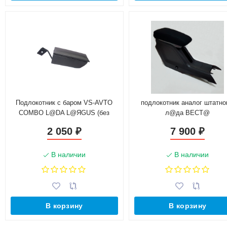
Подлокотник с баром VS-AVTO
подлокотник аналог штатн
COMBO L@DA L@ЯGUS (без
л@да ВЕСТ@
регулировки сидений по высоте)
2 050
7 900
₽
₽
В наличии
В наличии
В корзину
В корзину