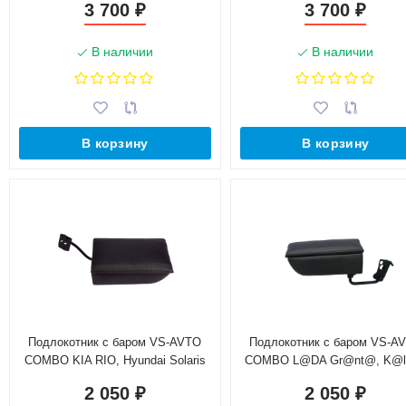
3 700
3 700
₽
₽
В наличии
В наличии
В корзину
В корзину
Подлокотник с баром VS-AVTO
Подлокотник с баром VS-A
COMBO KIA RIO, Hyundai Solaris
COMBO L@DA Gr@nt@, K@l
(выпуск 2011-2017)
2 (с 2015 г.в.), K@lin@ Cros
2 050
2 050
₽
₽
Datsun (без регулировки сид