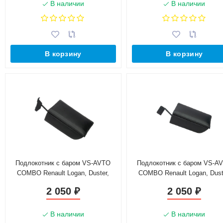
В наличии
В наличии
В корзину
В корзину
Подлокотник с баром VS-AVTO
Подлокотник с баром VS-A
COMBO Renault Logan, Duster,
COMBO Renault Logan, Dust
Sandero (без регулировки сидений
Sandero (с регулировкой сид
2 050
2 050
₽
₽
по высоте)
по высоте)
В наличии
В наличии