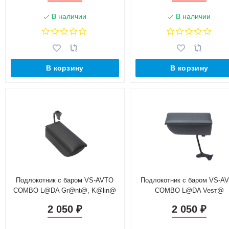
по высоте)
В наличии
В наличии
В корзину
В корзину
Подлокотник с баром VS-AVTO
Подлокотник с баром VS-A
COMBO L@DA Gr@nt@, K@lin@
COMBO L@DA Vesт@
2 (с 2015 г.в.), K@lin@ Cross,
2 050
2 050
₽
₽
Datsun (с регулировкой сидения
по высоте)